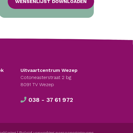
WENSENLIJST DOWNLOADEN
ek
Uitvaartcentrum Wezep
Cotoneasterstraat 2 bg
8091 TV Wezep
038 - 37 61 972
erklaring
|
Beleid verwerking persoonsgegevens