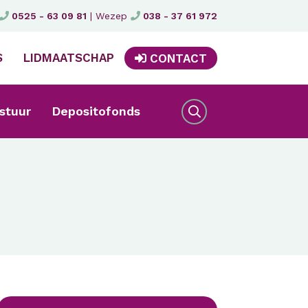
0525 - 63 09 81
|
Wezep
038 - 37 61 972
S
LIDMAATSCHAP
CONTACT
stuur
Depositofonds