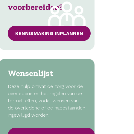
voorbereiden?
KENNISMAKING INPLANNEN
Wensenlijst
Deze hulp omvat de zorg voor de
overledene en het regelen van de
formaliteiten, zodat wensen van
de overledene of de nabestaanden
ingewilligd worden.