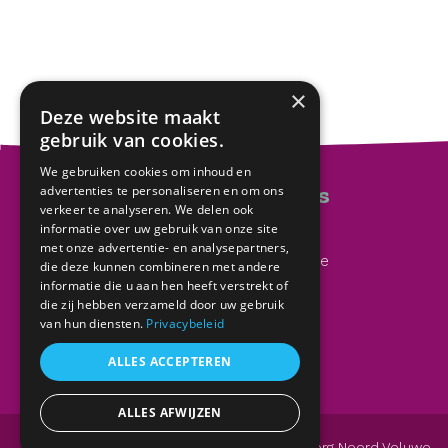
×
Deze website maakt
gebruik van cookies.
We gebruiken cookies om inhoud en
Contactgegevens
advertenties te personaliseren en om ons
verkeer te analyseren. We delen ook
informatie over uw gebruik van onze site
Postadres
met onze advertentie- en analysepartners,
Uitvaartzorg Noord Veluwe
die deze kunnen combineren met andere
Van Sytzamalaan 38
informatie die u aan hen heeft verstrekt of
die zij hebben verzameld door uw gebruik
8096 AS Oldebroek
van hun diensten.
Privacybeleid
E-mailadres
ALLES ACCEPTEREN
ALLES AFWIJZEN
© Copyright 2020 Uitvaartzorg Noord Veluwe